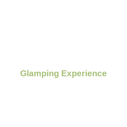
Glamping Experience
Regala una Gift Card memorabile