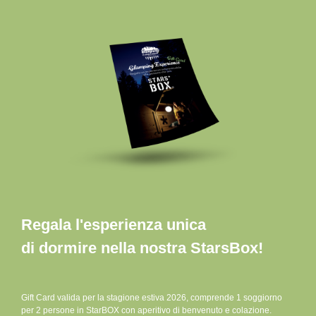
Regala l'esperienza unica
di dormire nella nostra StarsBox!
Gift Card valida per la stagione estiva 2026, comprende 1 soggiorno
per 2 persone in StarBOX con aperitivo di benvenuto e colazione.