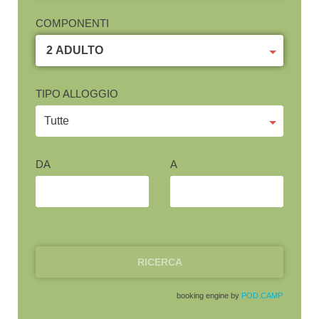
COMPONENTI
2 ADULTO
TIPO ALLOGGIO
DA
A
RICERCA
booking engine by
POD.CAMP