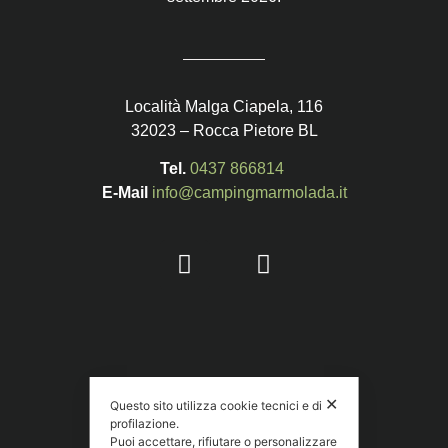
Località Malga Ciapela, 116
32023 – Rocca Pietore BL
Tel.
0437 866814
E-Mail
info@campingmarmolada.it
✕
Questo sito utilizza cookie tecnici e di
profilazione.
Puoi accettare, rifiutare o personalizzare